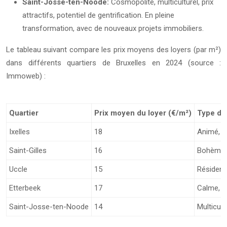
Saint-Josse-ten-Noode:
Cosmopolite, multiculturel, prix
attractifs, potentiel de gentrification. En pleine
transformation, avec de nouveaux projets immobiliers.
Le tableau suivant compare les prix moyens des loyers (par m²)
dans différents quartiers de Bruxelles en 2024 (source :
Immoweb) :
Quartier
Prix moyen du loyer (€/m²)
Type d’
Ixelles
18
Animé, c
Saint-Gilles
16
Bohème, 
Uccle
15
Résidenti
Etterbeek
17
Calme, b
Saint-Josse-ten-Noode
14
Multicul